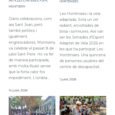
ARTICLES D'INTERÈS
,
FSFA
,
HORTÈNSIES
MONTSENY
Les Hortènsies i la vela
Grans celebracions, com
adaptada. Sota un cel
ara Sant Joan, però
radiant, envoltades de
també petites, i
brisa i somriures. Així van
igualment
ser les Jornades d’Esport
engrescadores. Montseny
Adaptat de Vela 2026 en
va celebrar el passat 8 de
les que ha participat Les
juliol Sant Pere. Ho va fer
Hortènsies. Una quincena
de manera participada,
de persones usuàries del
amb molta il·lusió sense
centre de discapacitat…
que la forta calor fos
impediment. L’ombra…
1 juliol, 2026
14 juliol, 2026