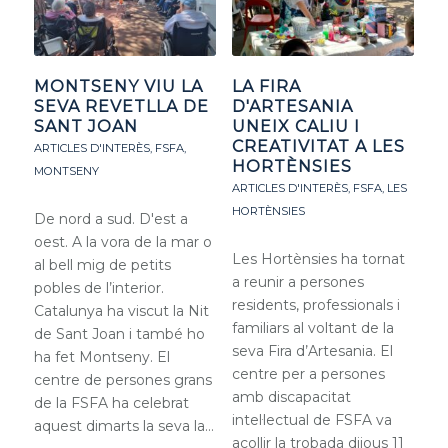
MONTSENY VIU LA
LA FIRA
SEVA REVETLLA DE
D'ARTESANIA
SANT JOAN
UNEIX CALIU I
CREATIVITAT A LES
ARTICLES D'INTERÈS
,
FSFA
,
HORTÈNSIES
MONTSENY
ARTICLES D'INTERÈS
,
FSFA
,
LES
HORTÈNSIES
De nord a sud. D'est a
oest. A la vora de la mar o
Les Hortènsies ha tornat
al bell mig de petits
a reunir a persones
pobles de l’interior.
residents, professionals i
Catalunya ha viscut la Nit
familiars al voltant de la
de Sant Joan i també ho
seva Fira d’Artesania. El
ha fet Montseny. El
centre per a persones
centre de persones grans
amb discapacitat
de la FSFA ha celebrat
intel·lectual de FSFA va
aquest dimarts la seva la…
acollir la trobada dijous 11