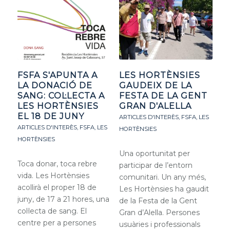
FSFA S'APUNTA A
LES HORTÈNSIES
LA DONACIÓ DE
GAUDEIX DE LA
SANG: COL·LECTA A
FESTA DE LA GENT
LES HORTÈNSIES
GRAN D'ALELLA
EL 18 DE JUNY
ARTICLES D'INTERÈS
,
FSFA
,
LES
ARTICLES D'INTERÈS
,
FSFA
,
LES
HORTÈNSIES
HORTÈNSIES
Una oportunitat per
Toca donar, toca rebre
participar de l’entorn
vida. Les Hortènsies
comunitari. Un any més,
acollirà el proper 18 de
Les Hortènsies ha gaudit
juny, de 17 a 21 hores, una
de la Festa de la Gent
col·lecta de sang. El
Gran d’Alella. Persones
centre per a persones
usuàries i professionals