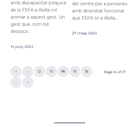
amb discapacitat psíquica
del centre per a persones
de la FSFA a Alella vol
amb diversitat funcional
animar a aquest gest. Un
que FSFA té a Alella,…
gest que, com bé
destaca…
27 maig, 2024
14 juny, 2024
«
‹
12
13
14
15
16
Page 14 of 27
›
»