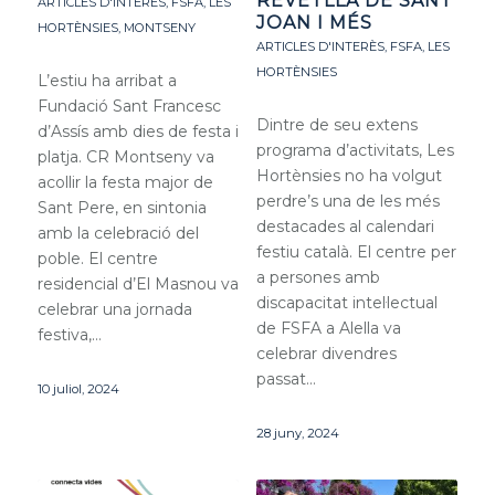
REVETLLA DE SANT
ARTICLES D'INTERÈS
,
FSFA
,
LES
JOAN I MÉS
HORTÈNSIES
,
MONTSENY
ARTICLES D'INTERÈS
,
FSFA
,
LES
HORTÈNSIES
L’estiu ha arribat a
Fundació Sant Francesc
Dintre de seu extens
d’Assís amb dies de festa i
programa d’activitats, Les
platja. CR Montseny va
Hortènsies no ha volgut
acollir la festa major de
perdre’s una de les més
Sant Pere, en sintonia
destacades al calendari
amb la celebració del
festiu català. El centre per
poble. El centre
a persones amb
residencial d’El Masnou va
discapacitat intel·lectual
celebrar una jornada
de FSFA a Alella va
festiva,…
celebrar divendres
passat…
10 juliol, 2024
28 juny, 2024