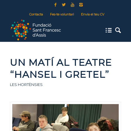
Contacta
Fes-te voluntari
Envia el teu CV
UN MATÍ AL TEATRE
“HANSEL I GRETEL”
LES HORTÈNSIES