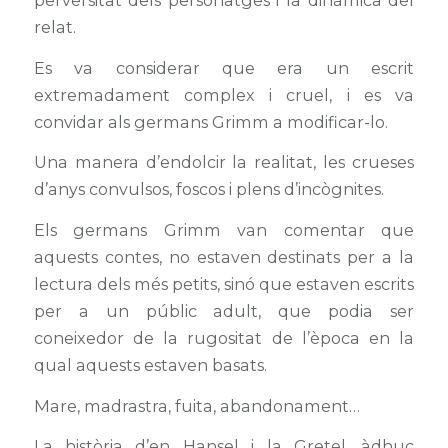
perversitat dels personatges i la dinàmica del
relat.
Es va considerar que era un escrit
extremadament complex i cruel, i es va
convidar als germans Grimm a modificar-lo.
Una manera d’endolcir la realitat, les crueses
d’anys convulsos, foscos i plens d’incògnites.
Els germans Grimm van comentar que
aquests contes, no estaven destinats per a la
lectura dels més petits, sinó que estaven escrits
per a un públic adult, que podia ser
coneixedor de la rugositat de l’època en la
qual aquests estaven basats.
Mare, madrastra, fuita, abandonament…
La història d’en Hansel i la Gretel, àdhuc