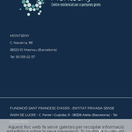
MONTSENY
C. Navarra, 181
08320 El Masnou (Barcelona)
Tel. 93 555 02 57
FUNDACIÓ SANT FRANCESC D'ASSÍS - ENTITAT PRIVADA SENSE
ÀNIM DE LUCRE - C. Ferrer i Guàrdia, 9 - 08328 Alella (Barcelona) - Tel.
93 555 19 94
Aquest lloc web fa servir galetes per recopilar informació
estadística sobre la seva navegació. Si continua navegant,