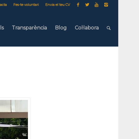
acta
Fes-te voluntari
Envia el teu CV
ls
Transparència
Blog
Col·labora