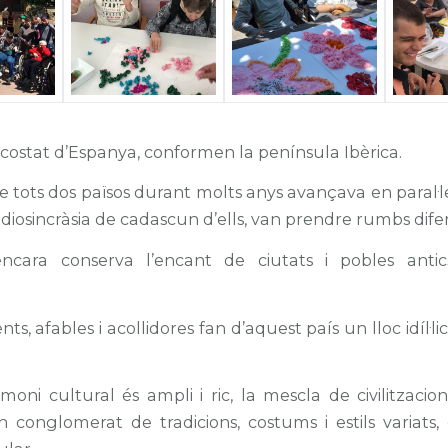
 costat d’Espanya, conformen la península Ibèrica.
de tots dos països durant molts anys avançava en paral·le
idiosincràsia de cadascun d’ells, van prendre rumbs dife
ncara conserva l’encant de ciutats i pobles antics
ts, afables i acollidores fan d’aquest país un lloc idíl·lic
moni cultural és ampli i ric, la mescla de civilitzacio
 conglomerat de tradicions, costums i estils variats, o