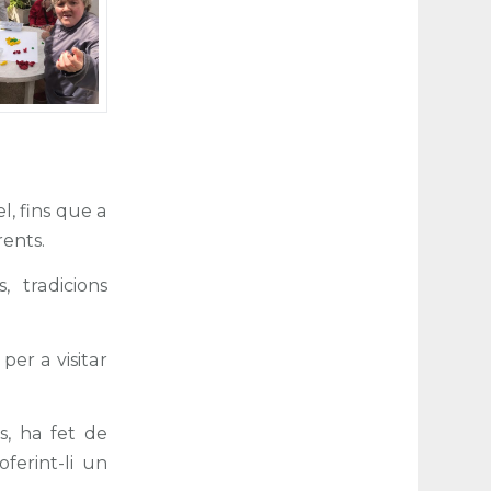
l, fins que a
rents.
, tradicions
 per a visitar
ns, ha fet de
ferint-li un