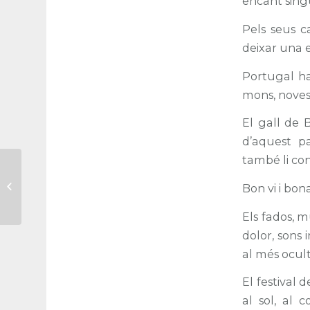
encant sing
Pels seus ca
deixar una 
Portugal ha
mons, noves
El gall de B
d’aquest pa
també li con
Decisió difícil,
creuament de raons i
Bon vi i bon
sentiments
Els fados, m
dolor, sons 
al més ocul
El festival 
al sol, al 