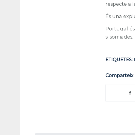
respecte a l
És una explos
Portugal és 
si somiades.
ETIQUETES:
Comparteix 