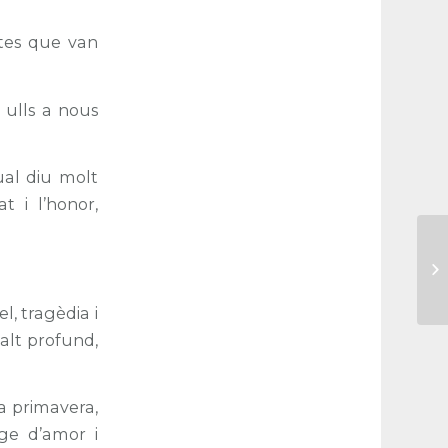
rites que van
 ulls a nous
qual diu molt
t i l’honor,
l, tragèdia i
 alt profund,
la primavera,
tge d’amor i