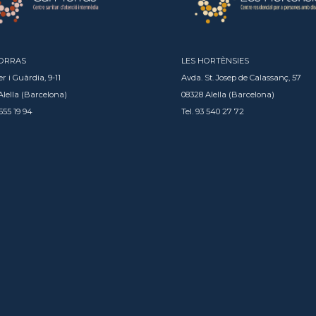
TORRAS
LES HORTÈNSIES
er i Guàrdia, 9-11
Avda. St. Josep de Calassanç, 57
Alella (Barcelona)
08328 Alella (Barcelona)
 555 19 94
Tel. 93 540 27 72