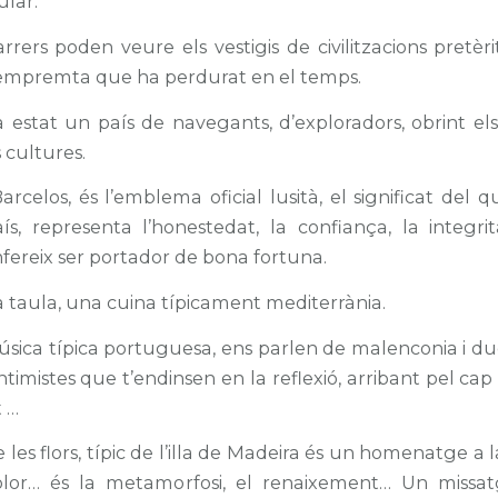
ular.
rrers poden veure els vestigis de civilitzacions pretè
empremta que ha perdurat en el temps.
 estat un país de navegants, d’exploradors, obrint els
 cultures.
arcelos, és l’emblema oficial lusità, el significat del 
ís, representa l’honestedat, la confiança, la integrita
fereix ser portador de bona fortuna.
a taula, una cuina típicament mediterrània.
úsica típica portuguesa, ens parlen de malenconia i due
intimistes que t’endinsen en la reflexió, arribant pel cap
t …
de les flors, típic de l’illa de Madeira és un homenatge a 
color… és la metamorfosi, el renaixement… Un missa