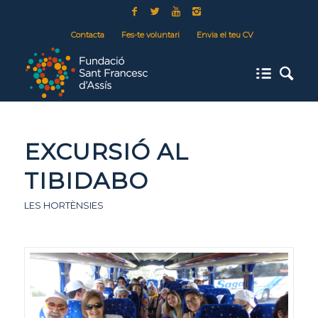
Contacta
Fes-te voluntari
Envia el teu CV
EXCURSIÓ AL
TIBIDABO
LES HORTÈNSIES