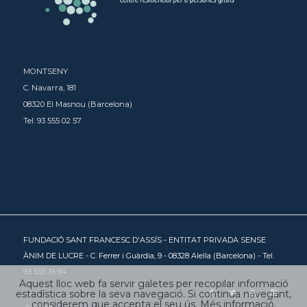
MONTSENY
C. Navarra, 181
08320 El Masnou (Barcelona)
Tel. 93 555 02 57
FUNDACIÓ SANT FRANCESC D'ASSÍS - ENTITAT PRIVADA SENSE
ÀNIM DE LUCRE - C. Ferrer i Guàrdia, 9 - 08328 Alella (Barcelona) - Tel.
93 555 19 94
Aquest lloc web fa servir galetes per recopilar informació
estadística sobre la seva navegació. Si continua navegant,
considerem que accepta el seu ús.
Més informació
.