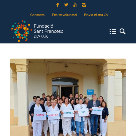
Contacta
Fes-te voluntari
Envia el teu CV