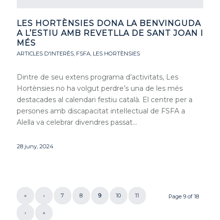
LES HORTÈNSIES DONA LA BENVINGUDA
A L’ESTIU AMB REVETLLA DE SANT JOAN I
MÉS
ARTICLES D'INTERÈS
,
FSFA
,
LES HORTÈNSIES
Dintre de seu extens programa d’activitats, Les
Hortènsies no ha volgut perdre’s una de les més
destacades al calendari festiu català. El centre per a
persones amb discapacitat intel·lectual de FSFA a
Alella va celebrar divendres passat…
28 juny, 2024
«
‹
7
8
9
10
11
Page 9 of 18
›
»