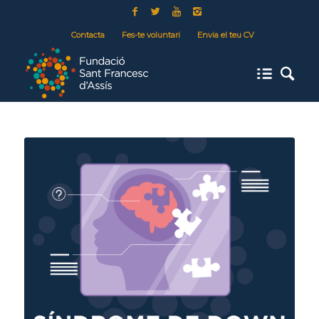
Contacta
Fes-te voluntari
Envia el teu CV