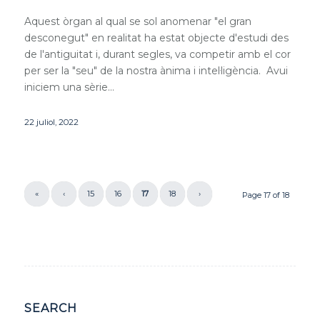
Aquest òrgan al qual se sol anomenar "el gran
desconegut" en realitat ha estat objecte d'estudi des
de l'antiguitat i, durant segles, va competir amb el cor
per ser la "seu" de la nostra ànima i intel·ligència. Avui
iniciem una sèrie…
22 juliol, 2022
«
‹
15
16
17
18
›
Page 17 of 18
SEARCH