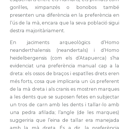
goril·les, ximpanzés o bonobos també
presenten una diferència en la preferència en
l’ús de la mà, encara que la seva població sigui
destra majoritàriament.
En jaciments arqueològics d’
Homo
neanderthalensis
(neandertals) i d
‘Homo
heidelbergensis
(com els d’Atapuerca) s’ha
evidenciat una preferència manual cap a la
dreta: els ossos de braços i espatlles drets eren
més forts, cosa que implicaria un ús preferent
de la mà dreta i als cranis es mostren marques
a les dents que se suposen fetes en subjectar
un tros de carn amb les dents i tallar-lo amb
una pedra afilada; l’angle (de les marques)
suggeriria que l’eina de tallar era manejada
amb la mà dreta. És a dir, la preferència