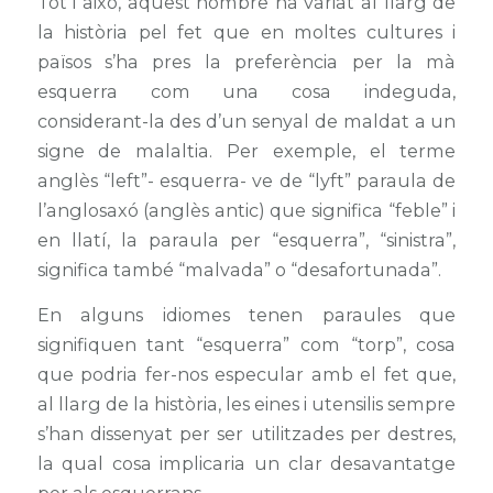
Tot i això, aquest nombre ha variat al llarg de
la història pel fet que en moltes cultures i
països s’ha pres la preferència per la mà
esquerra com una cosa indeguda,
considerant-la des d’un senyal de maldat a un
signe de malaltia. Per exemple, el terme
anglès “left”- esquerra- ve de “lyft” paraula de
l’anglosaxó (anglès antic) que significa “feble” i
en llatí, la paraula per “esquerra”, “sinistra”,
significa també “malvada” o “desafortunada”.
En alguns idiomes tenen paraules que
signifiquen tant “esquerra” com “torp”, cosa
que podria fer-nos especular amb el fet que,
al llarg de la història, les eines i utensilis sempre
s’han dissenyat per ser utilitzades per destres,
la qual cosa implicaria un clar desavantatge
per als esquerrans.