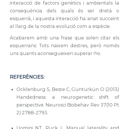
interacció de factors genètics i ambientals la
conseqüència dels quals és ser dretà o
esquerrà, i aquesta interacció ha anat succeint
al llarg de la nostra evolució com a espècie.
Acabarem amb una frase que solen citar els
esquerrans:
Tots naixem destres, però només
uns quants aconsegueixen superar-ho
.
REFERÈNCIES:
Ocklenburg S, Beste C, Güntürkün O (2013)
Handedness: a neurogenetic shift of
perspective. Neurosci Biobehav Rev 37(10 Pt
2):2788-2793.
Uomini NT, Ruck L. Manual laterality and