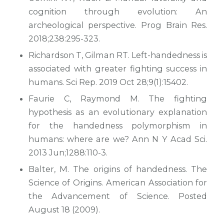
cognition through evolution: An
archeological perspective. Prog Brain Res.
2018;238:295-323.
Richardson T, Gilman RT. Left-handedness is
associated with greater fighting success in
humans. Sci Rep. 2019 Oct 28;9(1):15402.
Faurie C, Raymond M. The fighting
hypothesis as an evolutionary explanation
for the handedness polymorphism in
humans: where are we? Ann N Y Acad Sci.
2013 Jun;1288:110-3.
Balter, M. The origins of handedness.
The
Science of Origins. American Association for
the Advancement of Science
. Posted
August 18 (2009).